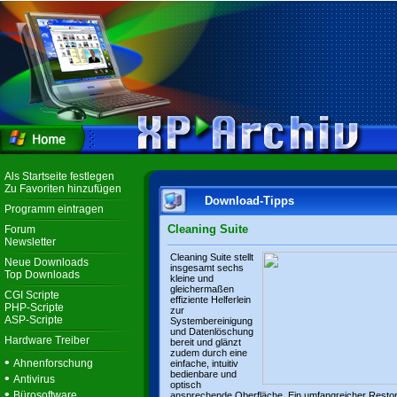
Als Startseite festlegen
Zu Favoriten hinzufügen
Download-Tipps
Programm eintragen
Cleaning Suite
Forum
Newsletter
Cleaning Suite stellt
Neue Downloads
insgesamt sechs
Top Downloads
kleine und
gleichermaßen
CGI Scripte
effiziente Helferlein
PHP-Scripte
zur
ASP-Scripte
Systembereinigung
und Datenlöschung
Hardware Treiber
bereit und glänzt
zudem durch eine
•
Ahnenforschung
einfache, intuitiv
bedienbare und
•
Antivirus
optisch
•
Bürosoftware
ansprechende Oberfläche. Ein umfangreicher Resto