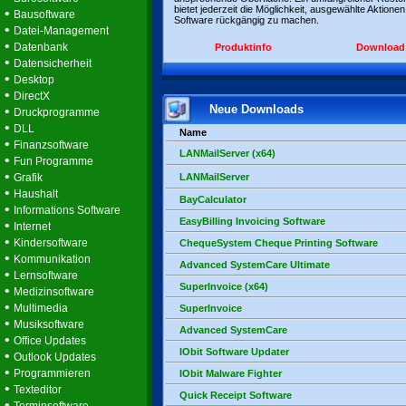
bietet jederzeit die Möglichkeit, ausgewählte Aktionen
•
Bausoftware
Software rückgängig zu machen.
•
Datei-Management
•
Datenbank
Produktinfo
Download
•
Datensicherheit
•
Desktop
•
DirectX
Neue Downloads
•
Druckprogramme
•
DLL
Name
•
Finanzsoftware
LANMailServer (x64)
•
Fun Programme
•
Grafik
LANMailServer
•
Haushalt
BayCalculator
•
Informations Software
EasyBilling Invoicing Software
•
Internet
•
Kindersoftware
ChequeSystem Cheque Printing Software
•
Kommunikation
Advanced SystemCare Ultimate
•
Lernsoftware
SuperInvoice (x64)
•
Medizinsoftware
•
Multimedia
SuperInvoice
•
Musiksoftware
Advanced SystemCare
•
Office Updates
IObit Software Updater
•
Outlook Updates
•
Programmieren
IObit Malware Fighter
•
Texteditor
Quick Receipt Software
•