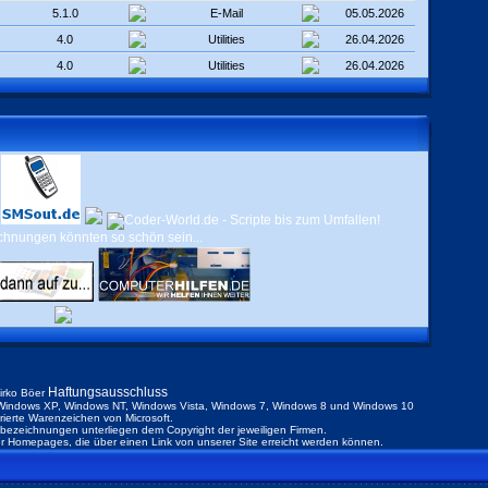
5.1.0
E-Mail
05.05.2026
4.0
Utilities
26.04.2026
4.0
Utilities
26.04.2026
Haftungsausschluss
irko Böer
indows XP, Windows NT, Windows Vista, Windows 7, Windows 8 und Windows 10
trierte Warenzeichen von Microsoft.
ezeichnungen unterliegen dem Copyright der jeweiligen Firmen.
der Homepages, die über einen Link von unserer Site erreicht werden können.