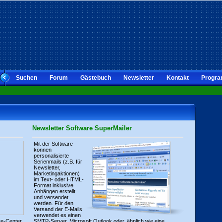
Suchen
Forum
Gästebuch
Newsletter
Kontakt
Progra
Newsletter Software SuperMailer
Mit der Software
können
personalisierte
Serienmails (z.B. für
Newsletter,
Marketingaktionen)
im Text- oder HTML-
Format inklusive
Anhängen erstellt
und versendet
werden. Für den
Versand der E-Mails
verwendet es einen
re-Center
SMTP-Server, Microsoft Outlook oder, ähnlich wie eine