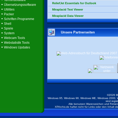
Terminsoftware
ReliefJet Essentials for Outlook
•
Übersetzungssoftware
•
Utilities
Miraplacid Text Viewer
•
Packer
Miraplacid Data Viewer
•
Schriften Programme
•
Shell
•
Spiele
Unsere Partnerseiten
•
System
•
Webcam Tools
•
Webstatistik Tools
•
Windows Updates
©2026 M
Windows 95, Windows 98, Windows ME, Windows 2000, W
sind regis
Alle benutzen Warenzeichen und Firmenb
XPArchiv.de haftet nicht für Links oder den Inhalt 