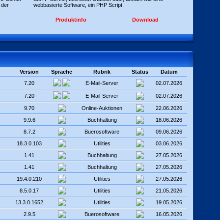
 der
webbasierte Software, ein PHP Script.
Produktinfo
Download
Version
Sprache
Rubrik
Status
Datum
7.20
E-Mail-Server
02.07.2026
7.20
E-Mail-Server
02.07.2026
9.70
Online-Auktionen
22.06.2026
9.9.6
Buchhaltung
18.06.2026
8.7.2
Buerosoftware
09.06.2026
18.3.0.103
Utilities
03.06.2026
1.41
Buchhaltung
27.05.2026
1.41
Buchhaltung
27.05.2026
19.4.0.210
Utilities
27.05.2026
8.5.0.17
Utilities
21.05.2026
13.3.0.1652
Utilities
19.05.2026
2.9.5
Buerosoftware
16.05.2026