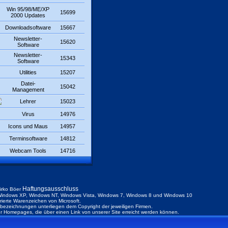
Win 95/98/ME/XP
15699
2000 Updates
Downloadsoftware
15667
Newsletter-
15620
Software
Newsletter-
15343
Software
Utilities
15207
Datei-
15042
Management
Lehrer
15023
Virus
14976
Icons und Maus
14957
Terminsoftware
14812
Webcam Tools
14716
Haftungsausschluss
irko Böer
indows XP, Windows NT, Windows Vista, Windows 7, Windows 8 und Windows 10
trierte Warenzeichen von Microsoft.
ezeichnungen unterliegen dem Copyright der jeweiligen Firmen.
der Homepages, die über einen Link von unserer Site erreicht werden können.