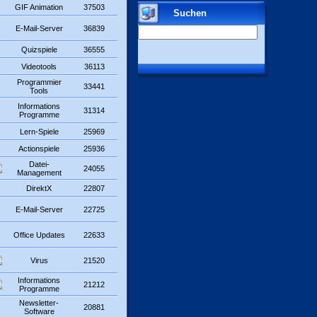
GIF Animation
37503
Suchen
E-Mail-Server
36839
Quizspiele
36555
Videotools
36113
Programmier
33441
Tools
Informations
31314
Programme
Lern-Spiele
25969
Actionspiele
25936
Datei-
24055
Management
DirektX
22807
E-Mail-Server
22725
Office Updates
22633
Virus
21520
Informations
21212
Programme
Newsletter-
20881
Software