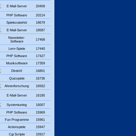
E-Mail-Server
20409
PHP Software
20214
Spielezubehör
18679
E-Mail-Server
18587
Newsletter-
17468
Software
Lern-Spiele
17440
PHP Software
17427
Musiksoftware
17359
DirektX
16801
Quizspiele
16736
Ahnenforschung
16562
E-Mail-Server
16185
Systemtuning
16007
PHP Software
15969
Fun Programme
15961
Actionspiele
15947
Cgi Scripte
15917