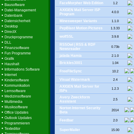
FaceMorpher Web Edition
1.2
•
Bausoftware
•
AXIGEN Mail Server ISP
Datei-Management
4.0.0
Program
•
Datenbank
•
Datensicherheit
Minesweeper Variants
1.1.0
•
Desktop
PepBlast Motion Pictures
1.3.33
•
DirectX
•
wolfSSL
3.9.8
Druckprogramme
•
DLL
RSSOwl | RSS & RDF
•
0.73b
Finanzsoftware
Newsreader
•
Fun Programme
jalada Hamia
2.1.0
•
Grafik
Brickles3001
•
1.04
Haushalt
•
Informations Software
FreeFileSync
10.2
•
Internet
•
Visual Watermark
2.4
Kindersoftware
•
Kommunikation
AXIGEN Mail Server for
1.2.3
•
ISPs
Lernsoftware
•
Medizinsoftware
Avery Zweckform
2.5
•
Assistent
Multimedia
•
Musiksoftware
Norton Internet Security
2014
•
Beta
Office Updates
•
Outlook Updates
Feedbar
2.0
•
Programmieren
•
Texteditor
SuperMailer
15.00
•