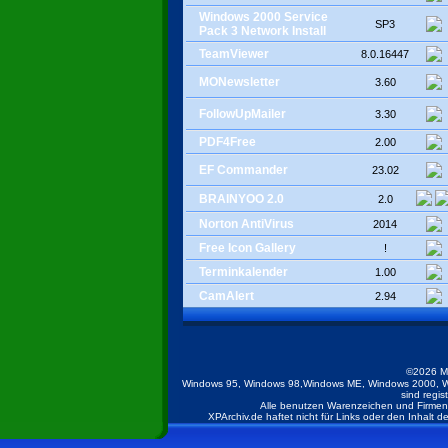
Windows 2000 Service
SP3
Pack 3 Network Install
TeamViewer
8.0.16447
MONewsletter
3.60
FollowUpMailer
3.30
PDF4Free
2.00
EF Commander
23.02
BRAINYOO 2.0
2.0
Norton AntiVirus
2014
Free Icon Gallery
!
Terminkalender
1.00
CamAlert
2.94
©2026 M
Windows 95, Windows 98,Windows ME, Windows 2000, W
sind regis
Alle benutzen Warenzeichen und Firmenb
XPArchiv.de haftet nicht für Links oder den Inhalt 