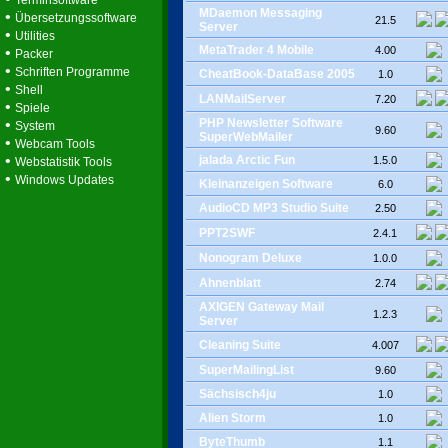
Terminsoftware
MDaemon Messaging
•
Übersetzungssoftware
21.5
Server
•
Utilities
MetaTrader 4 Mobile
•
4.00
Packer
•
Schriften Programme
CheatBook-DataBase 2005
1.0
•
Shell
LANMailServer
7.20
•
Spiele
•
PHP Newsletter Software
System
9.60
SuperWebMailer
•
Webcam Tools
•
jalada Arctic Fun
1.5.0
Webstatistik Tools
•
Windows Updates
Kleinanzeigen Software
6.0
AudioCD MP3 Studio Suite
2.50
PPT2SWF
2.4.1
Nonogram Deluxe
1.0.0
Ahnenblatt
2.74
AXIGEN Gateway Mail
1.2.3
Server
Cleaning Suite
4.007
SuperMailingList
9.60
Sächsisch4ju
1.0
Alien Storm
1.0
ByteThumb
1.1