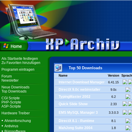
Als Startseite festlegen
Zu Favoriten hinzufügen
Top 50 Downloads
Programm eintragen
Name
Version
Sprac
Forum
Newsletter
Internet Download Manager
6.41.15
Neue Downloads
DirectX 9.0c webinstaller
9.0c
Top Downloads
TypingMaster 2002
6.2
CGI Scripte
PHP-Scripte
Quick Slide Show
2.33
ASP-Scripte
EMS MySQL Manager 3
3.3.0.3
Hardware Treiber
•
Ahnenforschung
DirectX 8.1 - Runtime
8.1
•
Antivirus
MahJong Suite 2004
1.8
•
Bürosoftware