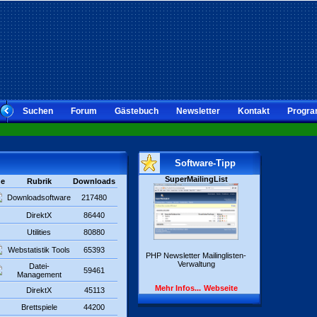
Suchen
Forum
Gästebuch
Newsletter
Kontakt
Progra
Software-Tipp
SuperMailingList
he
Rubrik
Downloads
Downloadsoftware
217480
DirektX
86440
Utilities
80880
Webstatistik Tools
65393
PHP Newsletter Mailinglisten-
Verwaltung
Datei-
59461
Management
Mehr Infos...
Webseite
DirektX
45113
Brettspiele
44200