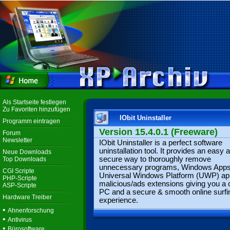
Als Startseite festlegen
Zu Favoriten hinzufügen
IObit Uninstaller
Programm eintragen
Version 15.4.0.1 (Freeware)
Forum
Newsletter
IObit Uninstaller is a perfect software
uninstallation tool. It provides an easy 
Neue Downloads
secure way to thoroughly remove
Top Downloads
unnecessary programs, Windows Apps
CGI Scripte
Universal Windows Platform (UWP) ap
PHP-Scripte
malicious/ads extensions giving you a 
ASP-Scripte
PC and a secure & smooth online surfi
Hardware Treiber
experience.
•
Ahnenforschung
•
Antivirus
•
Bürosoftware