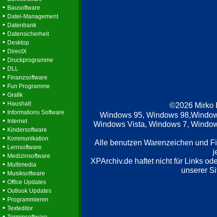
•
Bausoftware
•
Datei-Management
•
Datenbank
•
Datensicherheit
•
Desktop
•
DirectX
•
Druckprogramme
•
DLL
•
Finanzsoftware
•
Fun Programme
•
Grafik
•
Haushalt
©2026 Mirko
•
Informations Software
Windows 95, Windows 98,Window
•
Internet
Windows Vista, Windows 7, Windows
•
Kindersoftware
•
Kommunikation
Alle benutzen Warenzeichen und F
•
Lernsoftware
j
•
Medizinsoftware
XPArchiv.de haftet nicht für Links o
•
Multimedia
unserer Si
•
Musiksoftware
•
Office Updates
•
Outlook Updates
•
Programmieren
•
Texteditor
•