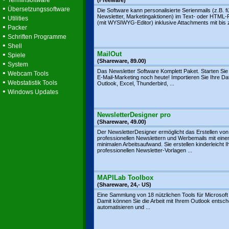
Terminsoftware
(Freeware)
•
Übersetzungssoftware
Die Software kann personalisierte Serienmails (z.B. f
•
Newsletter, Marketingaktionen) im Text- oder HTML
Utilities
(mit WYSIWYG-Editor) inklusive Attachments mit bis z
•
Packer
•
Schriften Programme
•
Shell
•
MailOut
Spiele
(Shareware, 89.00)
•
System
Das Newsletter Software Komplett Paket. Starten Sie j
•
Webcam Tools
E-Mail-Marketing noch heute! Importieren Sie Ihre D
•
Webstatistik Tools
Outlook, Excel, Thunderbird, ...
•
Windows Updates
NewsletterDesigner pro
(Shareware, 49.00)
Der NewsletterDesigner ermöglicht das Erstellen von
professionellen Newslettern und Werbemails mit ein
minimalen Arbeitsaufwand. Sie erstellen kinderleicht I
professionellen Newsletter-Vorlagen ...
MAPILab Toolbox
(Shareware, 24,- US)
Eine Sammlung von 18 nützlichen Tools für Microsoft
Damit können Sie die Arbeit mit Ihrem Outlook entsc
automatisieren und ...