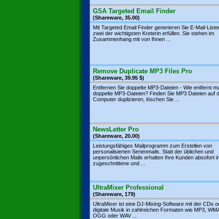
GSA Targeted Email Finder
(Shareware, 35.00)
Mit Targeted Email Finder generieren Sie E-Mail-Liste
zwei der wichtigsten Kreterin erfüllen. Sie stehen im
Zusammenhang mit von Ihnen ...
Remove Duplicate MP3 Files Pro
(Shareware, 39.95 $)
Entfernen Sie doppelte MP3-Dateien - Wie entfernt m
doppelte MP3-Dateien? Finden Sie MP3 Dateien auf
Computer duplizieren, löschen Sie ...
NewsLetter Pro
(Shareware, 20.00)
Leistungsfähiges Mailprogramm zum Erstellen von
personalisierten Serienmails. Statt der üblichen und
unpersönlichen Mails erhalten Ihre Kunden absofort in
zugeschnittene und ...
UltraMixer Professional
(Shareware, 179)
UltraMixer ist eine DJ-Mixing-Software mit der CDs o
digitale Musik in zahlreichen Formaten wie MP3, WM
OGG oder WAV ...