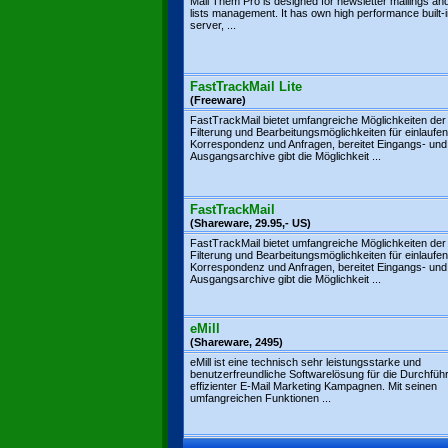
Mail Them Pro is designed for newsletter mailings and
lists management. It has own high performance built
server, ...
FastTrackMail Lite
(Freeware)
FastTrackMail bietet umfangreiche Möglichkeiten der
Filterung und Bearbeitungsmöglichkeiten für einlaufe
Korrespondenz und Anfragen, bereitet Eingangs- und
Ausgangsarchive gibt die Möglichkeit ...
FastTrackMail
(Shareware, 29.95,- US)
FastTrackMail bietet umfangreiche Möglichkeiten der
Filterung und Bearbeitungsmöglichkeiten für einlaufe
Korrespondenz und Anfragen, bereitet Eingangs- und
Ausgangsarchive gibt die Möglichkeit ...
eMill
(Shareware, 2495)
eMill ist eine technisch sehr leistungsstarke und
benutzerfreundliche Softwarelösung für die Durchfüh
effizienter E-Mail Marketing Kampagnen. Mit seinen
umfangreichen Funktionen ...