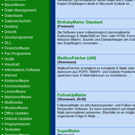
Newsletter, personalisierte Serien-Mails und E-Mails 
•
Kopien-Empfängern direkt in Microsoft Outlook im ...
Bausoftware
•
Datei-Management
•
Datenbank
•
Datensicherheit
BirthdayMailer Standard
•
Desktop
(Freeware)
•
DirectX
Die Software kann vollautomatisch personalisierte
Geburtstags-E-Mails/SMS im Text- oder HTML-Form
•
Druckprogramme
inklusive Bildern, Sounds und Dateianhängen am Geb
•
DLL
des Empfängers versenden. ...
•
Finanzsoftware
•
Fun Programme
MailboxFetcher (x64)
•
Grafik
(Shareware)
•
Haushalt
MailboxFetcher ermöglicht es komplette E-Mails oder
•
Informations Software
Adressen aus POP3- /IMAP4- und Outlook-Postfäch
•
Internet
speichern bzw. E-Mail-Adressen zu extrahieren. ...
•
Kindersoftware
•
Kommunikation
•
Lernsoftware
FollowUpMailer
•
Medizinsoftware
(Shareware, 20.00)
•
Multimedia
FollowUpMailer ist eine Autoresponder- und Follow-U
•
Musiksoftware
Responder-Software. Es kann automatisch auf einge
•
Mails personalisiert antworten. Ebenfalls ist es mögli
Office Updates
sogenannte Folge-E-Mails ...
•
Outlook Updates
•
Programmieren
•
Texteditor
SuperMailer
•