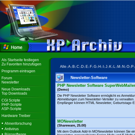
Als Startseite festlegen
Zu Favoriten hinzufügen
Alle
A
B
C
D
E
F
G
H
I
J
K
L
M
N
O
P
|
|
|
|
|
|
|
|
|
|
|
|
|
|
|
|
Programm eintragen
Newsletter-Software
Forum
Newsletter
PHP Newsletter Software SuperWebMaile
Neue Downloads
(Demo)
Top Downloads
Die PHP Newsletter Software ermöglicht es Anmeldu
Abmeldungen zum Newsletter-Verteiler zu verwalten.
CGI Scripte
Empfänger können HTML Newsletter, Geburtstags-E-M
PHP-Scripte
ASP-Scripte
Hardware Treiber
MONewsletter
•
Ahnenforschung
(Shareware, 25.00)
•
Antivirus
Mit dem Outlook Add-In MONewsletter können Sie ei
•
Bürosoftware