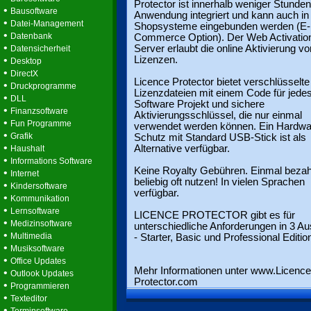
Protector ist innerhalb weniger Stunden
•
Bausoftware
Anwendung integriert und kann auch in
•
Datei-Management
Shopsysteme eingebunden werden (E-
•
Datenbank
Commerce Option). Der Web Activatio
•
Server erlaubt die online Aktivierung vo
Datensicherheit
•
Lizenzen.
Desktop
•
DirectX
Licence Protector bietet verschlüsselte
•
Druckprogramme
Lizenzdateien mit einem Code für jede
•
DLL
Software Projekt und sichere
•
Finanzsoftware
Aktivierungsschlüssel, die nur einmal
•
Fun Programme
verwendet werden können. Ein Hardwa
•
Grafik
Schutz mit Standard USB-Stick ist als
•
Alternative verfügbar.
Haushalt
•
Informations Software
Keine Royalty Gebühren. Einmal bezah
•
Internet
beliebig oft nutzen! In vielen Sprachen
•
Kindersoftware
verfügbar.
•
Kommunikation
•
Lernsoftware
LICENCE PROTECTOR gibt es für
•
Medizinsoftware
unterschiedliche Anforderungen in 3 A
•
Multimedia
- Starter, Basic und Professional Editio
•
Musiksoftware
•
Office Updates
Mehr Informationen unter www.Licence
•
Outlook Updates
Protector.com
•
Programmieren
•
Texteditor
•