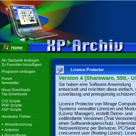
Als Startseite festlegen
Zu Favoriten hinzufügen
Licence Protector
Programm eintragen
Version 4 (Shareware, 550,- U
Forum
Newsletter
Sie haben eine Software Anwendung
entwickelt und möchten diese einfach, 
Neue Downloads
zuverlässig und preisgünstig schützen
Top Downloads
CGI Scripte
Licence Protector von Mirage Compute
PHP-Scripte
Systems verwaltet Lizenzen und Modu
ASP-Scripte
(Lizenz Manager), erstellt Demo- und
Hardware Treiber
zeitlimitierte Versionen (Trial Versionen)
einen Softwarekopierschutz. Unterstütz
•
Ahnenforschung
Netzwerklizenz per Benutzer, PC/Seat
•
Antivirus
concurrent user (floating Lizenz). Lice
•
Bürosoftware