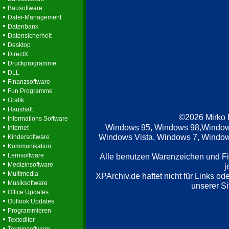
•
Bausoftware
•
Datei-Management
•
Datenbank
•
Datensicherheit
•
Desktop
•
DirectX
•
Druckprogramme
•
DLL
•
Finanzsoftware
•
Fun Programme
•
Grafik
•
Haushalt
©2026 Mirko
•
Informations Software
•
Windows 95, Windows 98,Window
Internet
•
Windows Vista, Windows 7, Windows
Kindersoftware
•
Kommunikation
•
Lernsoftware
Alle benutzen Warenzeichen und F
•
Medizinsoftware
j
•
Multimedia
XPArchiv.de haftet nicht für Links o
•
Musiksoftware
unserer Si
•
Office Updates
•
Outlook Updates
•
Programmieren
•
Texteditor
•