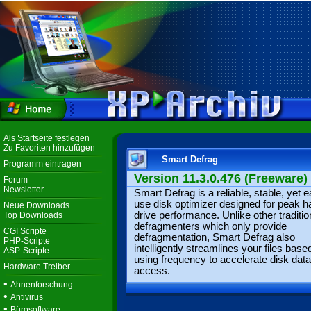
Als Startseite festlegen
Zu Favoriten hinzufügen
Smart Defrag
Programm eintragen
Version 11.3.0.476 (Freeware)
Forum
Newsletter
Smart Defrag is a reliable, stable, yet e
use disk optimizer designed for peak h
Neue Downloads
drive performance. Unlike other traditio
Top Downloads
defragmenters which only provide
CGI Scripte
defragmentation, Smart Defrag also
PHP-Scripte
intelligently streamlines your files base
ASP-Scripte
using frequency to accelerate disk data
Hardware Treiber
access.
•
Ahnenforschung
•
Antivirus
•
Bürosoftware