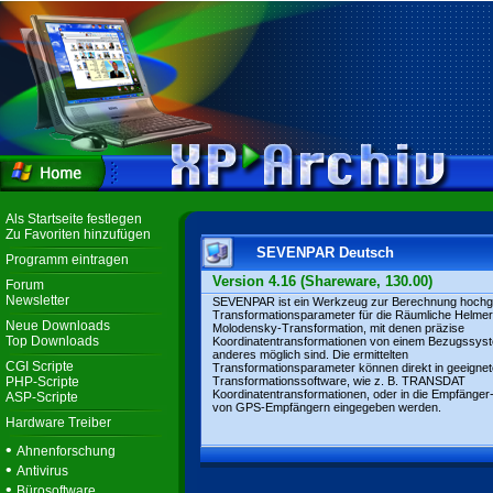
Als Startseite festlegen
Zu Favoriten hinzufügen
SEVENPAR Deutsch
Programm eintragen
Version 4.16 (Shareware, 130.00)
Forum
Newsletter
SEVENPAR ist ein Werkzeug zur Berechnung hoch
Transformationsparameter für die Räumliche Helmer
Neue Downloads
Molodensky-Transformation, mit denen präzise
Top Downloads
Koordinatentransformationen von einem Bezugssyst
anderes möglich sind. Die ermittelten
CGI Scripte
Transformationsparameter können direkt in geeignet
PHP-Scripte
Transformationssoftware, wie z. B. TRANSDAT
Koordinatentransformationen, oder in die Empfänger
ASP-Scripte
von GPS-Empfängern eingegeben werden.
Hardware Treiber
•
Ahnenforschung
•
Antivirus
•
Bürosoftware