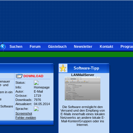
Suchen
Forum
Gästebuch
Newsletter
Kontakt
Progra
Software-Tipp
LANMailServer
DOWNLOAD
genauer
Status:
t- und
Info:
Homepage
Autor:
E-Mail
em in ein
Grösse:
1719
e
Downloads:
7976
Aktualisiert:
04.05.2014
-Software
Die Software ermöglicht den
Sprache:
Versand und den Empfang von
Screenshot
E-Mails innerhalb eines lokalen
Fehler melden
Netzwerks an andere lokale E-
Mail-Konten/Gruppen oder ins
Internet.