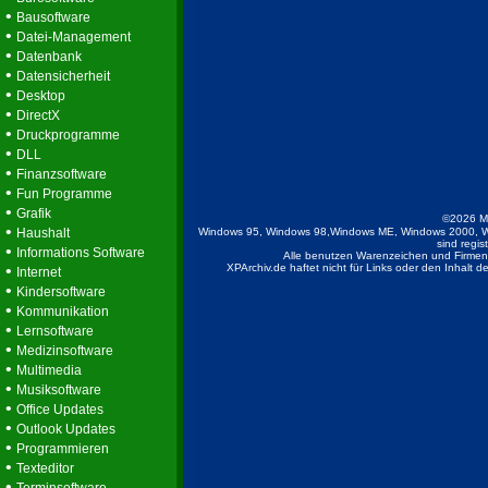
•
Bausoftware
•
Datei-Management
•
Datenbank
•
Datensicherheit
•
Desktop
•
DirectX
•
Druckprogramme
•
DLL
•
Finanzsoftware
•
Fun Programme
•
Grafik
©2026 M
•
Haushalt
Windows 95, Windows 98,Windows ME, Windows 2000, W
sind regis
•
Informations Software
Alle benutzen Warenzeichen und Firmenb
•
XPArchiv.de haftet nicht für Links oder den Inhalt 
Internet
•
Kindersoftware
•
Kommunikation
•
Lernsoftware
•
Medizinsoftware
•
Multimedia
•
Musiksoftware
•
Office Updates
•
Outlook Updates
•
Programmieren
•
Texteditor
•