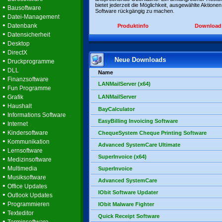
bietet jederzeit die Möglichkeit, ausgewählte Aktionen
•
Bausoftware
Software rückgängig zu machen.
•
Datei-Management
•
Datenbank
Produktinfo
Download
•
Datensicherheit
•
Desktop
•
DirectX
Neue Downloads
•
Druckprogramme
•
DLL
Name
•
Finanzsoftware
LANMailServer (x64)
•
Fun Programme
•
Grafik
LANMailServer
•
Haushalt
BayCalculator
•
Informations Software
EasyBilling Invoicing Software
•
Internet
•
Kindersoftware
ChequeSystem Cheque Printing Software
•
Kommunikation
Advanced SystemCare Ultimate
•
Lernsoftware
SuperInvoice (x64)
•
Medizinsoftware
•
Multimedia
SuperInvoice
•
Musiksoftware
Advanced SystemCare
•
Office Updates
IObit Software Updater
•
Outlook Updates
•
Programmieren
IObit Malware Fighter
•
Texteditor
Quick Receipt Software
•