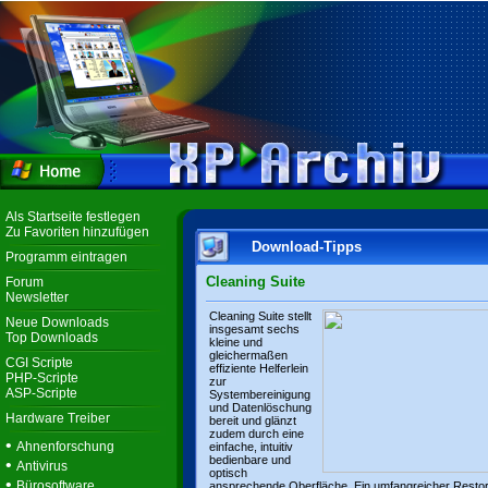
Als Startseite festlegen
Zu Favoriten hinzufügen
Download-Tipps
Programm eintragen
Cleaning Suite
Forum
Newsletter
Cleaning Suite stellt
Neue Downloads
insgesamt sechs
Top Downloads
kleine und
gleichermaßen
CGI Scripte
effiziente Helferlein
PHP-Scripte
zur
ASP-Scripte
Systembereinigung
und Datenlöschung
Hardware Treiber
bereit und glänzt
zudem durch eine
•
Ahnenforschung
einfache, intuitiv
bedienbare und
•
Antivirus
optisch
•
Bürosoftware
ansprechende Oberfläche. Ein umfangreicher Resto